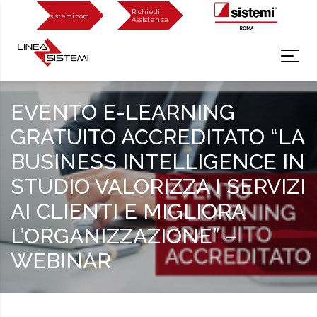
Richiedi
sistemi.com
Assistenza
EVENTO E-LEARNING
GRATUITO ACCREDITATO “LA
BUSINESS INTELLIGENCE IN
STUDIO VALORIZZA I SERVIZI
AI CLIENTI E MIGLIORA
L’ORGANIZZAZIONE” –
WEBINAR