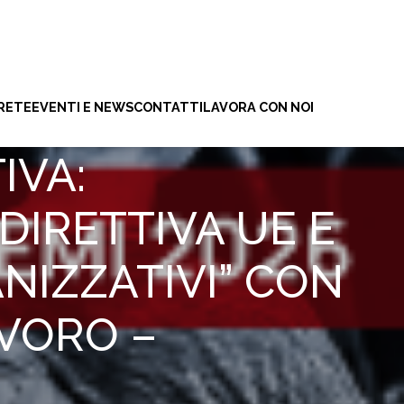
 RETE
EVENTI E NEWS
CONTATTI
LAVORA CON NOI
IVA:
DIRETTIVA UE E
NIZZATIVI” CON
AVORO –