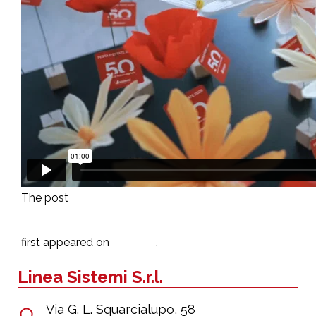
Voucher Cloud e Cyber Security: le
The post
soluzioni Sistemi possono rientrare nei
progetti agevolabili con il contributo MIMIT
Sistemi
first appeared on
.
Linea Sistemi S.r.l.
Via G. L. Squarcialupo, 58