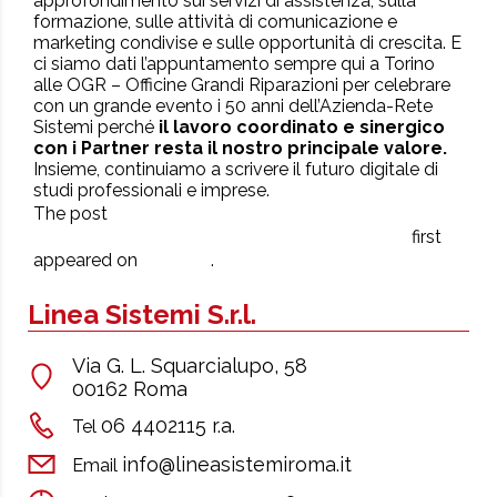
approfondimento sui servizi di assistenza, sulla
formazione, sulle attività di comunicazione e
marketing condivise e sulle opportunità di crescita. E
ci siamo dati l’appuntamento sempre qui a Torino
alle OGR – Officine Grandi Riparazioni per celebrare
con un grande evento i 50 anni dell’Azienda-Rete
Sistemi perché
il lavoro coordinato e sinergico
con i Partner resta il nostro principale valore.
Insieme, continuiamo a scrivere il futuro digitale di
studi professionali e imprese.
Trasparenza retributiva: JOB e
The post
Sportello BI per gestire i nuovi obblighi
first
Sistemi
appeared on
.
Linea Sistemi S.r.l.
Via G. L. Squarcialupo, 58
00162 Roma
06 4402115 r.a.
Tel
info@lineasistemiroma.it
Email