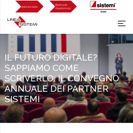
Richiedi
sistemi.com
Assistenza
IL FUTURO DIGITALE?
SAPPIAMO COME
SCRIVERLO: IL CONVEGNO
ANNUALE DEI PARTNER
SISTEMI