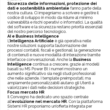
Sicurezza delle informazioni, protezione dei
dati e sostenibilità ambientale
fanno parte della
nostra cultura. Ci impegniamo a scrivere e gestire il
codice di sviluppo in modo da ridurre al minimo
vulnerabilità e rischi operativi o informatici. La qualità
del software e la sicurezza restano priorità essenziali
del nostro percorso tecnologico.
AI e Business Intelligence
L’
Intelligenza Artificiale
è già operativa nelle
nostre soluzioni: supporta l’automazione dei
processi contabili, fiscali e gestionali, la generazione
di contenuti e nuove modalità di interazione tramite
interfacce conversazionali. Anche la
Business
Intelligence
continua a crescere, grazie ai modelli
basati su MS Power BI: i numeri mostrano un
aumento significativo sia negli studi professionali
che nelle aziende. I template preimpostati, ma
ampiamente personalizzabili aiutano gli Utenti a
valorizzare i dati nelle decisioni strategiche.
Focus mercato HR
Il Convegno ha dedicato uno spazio centrale
all’
evoluzione nel mercato HR
. Con la piattaforma
Sistemi HR proponiamo un’offerta integrata per